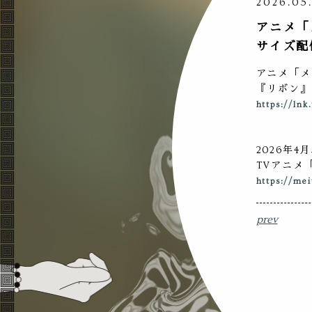
2026.05
アニメ「
サイズ配
アニメ「メ
『リボン』
https://lnk
2026年4
TVアニメ
https://me
prev