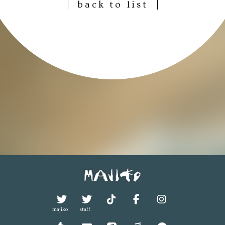
back to list
majiko
staff