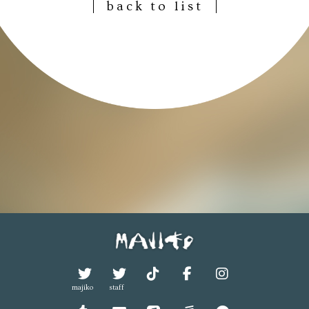
back to list
majiko
staff