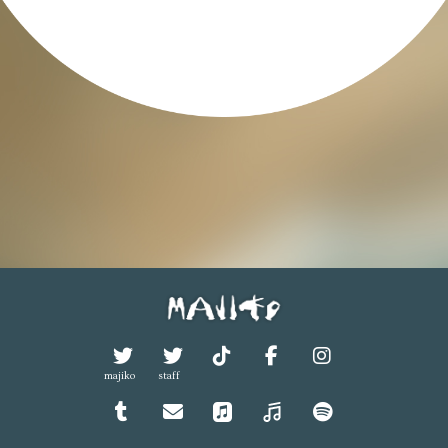
majiko
staff