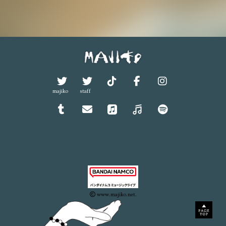
majiko
staff
www.majiko.net.