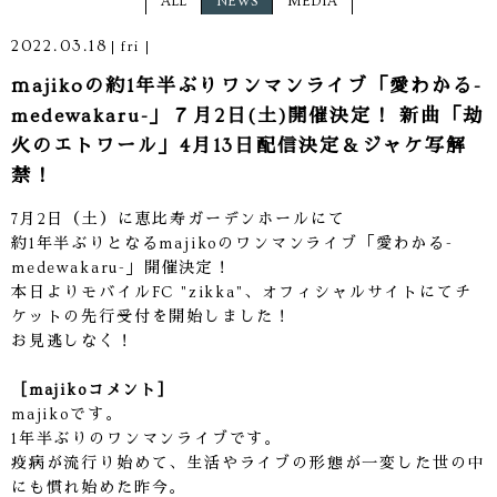
ALL
NEWS
MEDIA
2022.03.18
fri
ｍajikoの約1年半ぶりワンマンライブ「愛わかる-
medewakaru-」７月2日(土)開催決定！ 新曲「劫
火のエトワール」4月13日配信決定＆ジャケ写解
禁！
7月2日（土）に恵比寿ガーデンホールにて
約1年半ぶりとなるmajikoのワンマンライブ「愛わかる-
medewakaru-」開催決定！
本日よりモバイルFC "zikka"、オフィシャルサイトにてチ
ケットの先行受付を開始しました！
お見逃しなく！
［majikoコメント］
majikoです。
1年半ぶりのワンマンライブです。
疫病が流行り始めて、生活やライブの形態が一変した世の中
にも慣れ始めた昨今。