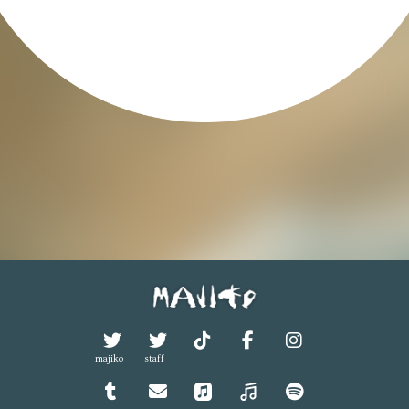
majiko
staff