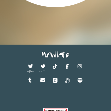
majiko
staff