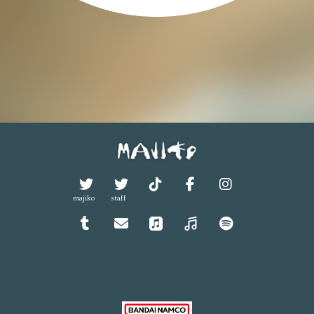
majiko
staff