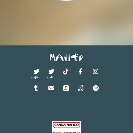
majiko
staff