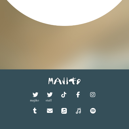
majiko
staff