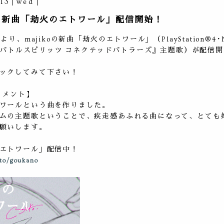
.13
wed
koの新曲「劫火のエトワール」配信開始！
より、majikoの新曲「劫火のエトワール」（PlayStation®4･Ni
h™『バトルスピリッツ コネクテッドバトラーズ』主題歌）が配信
ックしてみて下さい！
oコメント】
ワールという曲を作りました。
ムの主題歌ということで、疾走感あふれる曲になって、とても
願いします。
エトワール」配信中！
.to/goukano