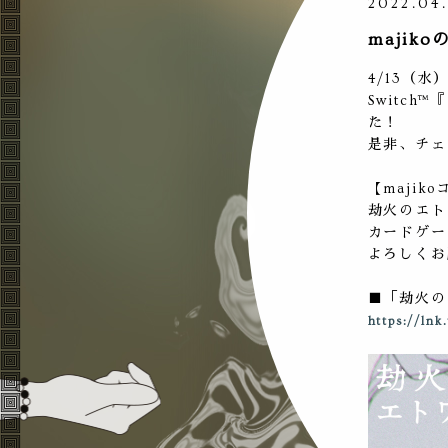
2022.04
maji
4/13（水）
Switc
た！
是非、チェ
【majik
劫火のエト
カードゲー
よろしくお
■「劫火の
https://lnk