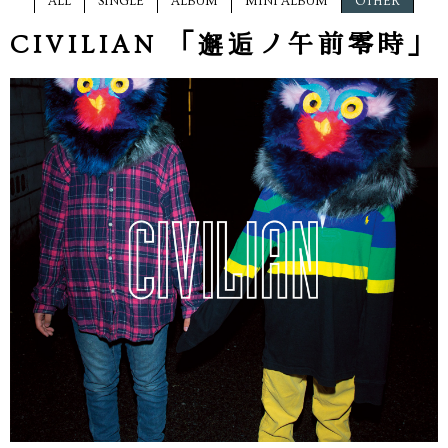
ALL
SINGLE
ALBUM
MINI ALBUM
OTHER
CIVILIAN 「邂逅ノ午前零時」