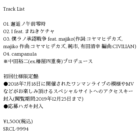
Track List
01. 邂逅ノ午前零時
02. I feat. まねきケチャ
03. 僕ラノ承認戦争 feat. majiko(作詞:コヤマヒデカズ,
majiko 作曲:コヤマヒデカズ, 純市, 有田清幸 編曲:CIVILIAN)
04. campanula
※中田裕二(ex.椿屋四重奏)プロデュース
初回仕様限定盤:
●2018年7月18日に開催されたワンマンライブの模様やMV
などがお楽しみ頂けるスペシャルサイトへのアクセスキー
封入(閲覧期間:2019年12月25日まで)
●応募ハガキ封入
¥1,500(税込)
SRCL-9994