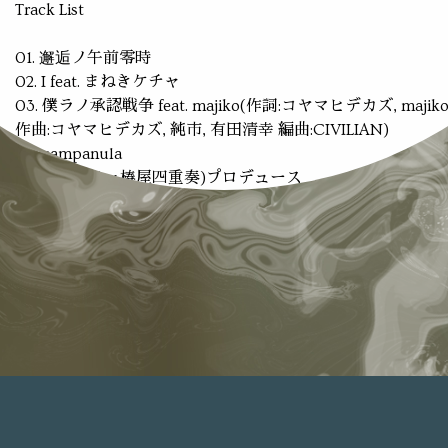
Track List
01. 邂逅ノ午前零時
02. I feat. まねきケチャ
03. 僕ラノ承認戦争 feat. majiko(作詞:コヤマヒデカズ, majik
作曲:コヤマヒデカズ, 純市, 有田清幸 編曲:CIVILIAN)
04. campanula
※中田裕二(ex.椿屋四重奏)プロデュース
初回仕様限定盤:
●2018年7月18日に開催されたワンマンライブの模様やMV
がお楽しみ頂けるスペシャルサイトへのアクセスキー封入(
覧期間:2019年12月25日まで)
●応募ハガキ封入
¥1,500(税込)
SRCL-9994