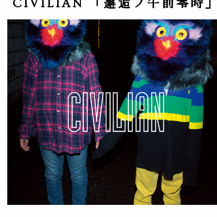
CIVILIAN 「邂逅ノ午前零時