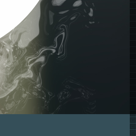
o
など
閲